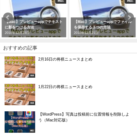
雑記
雑記
ビューappでテキスト
【Mac】プレビューappでファイル
【Diver
方法
を保存する３つの方法
イズ）と行間
する
日
2018年12月21日
2019年1月18
おすすめの記事
2月16日の将棋ニュースまとめ
将棋
1月22日の将棋ニュースまとめ
将棋
【WordPress】写真は投稿前に位置情報を削除しよ
う（Mac対応版）
雑記